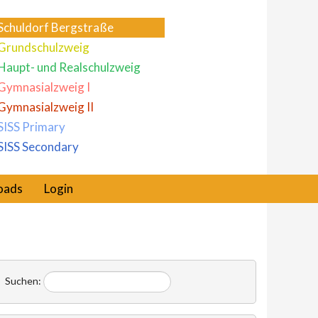
Schuldorf Bergstraße
Grundschulzweig
Haupt- und Realschulzweig
Gymnasialzweig I
Gymnasialzweig II
SISS Primary
SISS Secondary
oads
Login
Suchen: