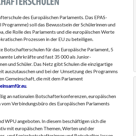
afterschule des Europäischen Parlaments. Das EPAS-
Programme) soll das Bewusstsein der Schülerinnen und
pa, die Rolle des Parlaments und die europäischen Werte
okratischen Prozessen in der EU zu beteiligen.
te Botschafterschulen für das Europäische Parlament, 5
annte Lehrkräfte und fast 35 000 als Junior-
en und Schüler. Das Netz gibt Schulen die einzigartige
eit auszutauschen und bei der Umsetzung des Programms
ren Gemeinschaft, die mit dem Parlament
einsamfür.eu
.
ig an nationalen Botschafterkonferenzen, europäischen
ren vom Verbindungsbüro des Europäischen Parlaments
nd WPU angeboten. In diesem beschäftigen sich die
reativ mit europäischen Themen, Werten und der
or- und Seniorbotschafterinnen und Botschafter lassen