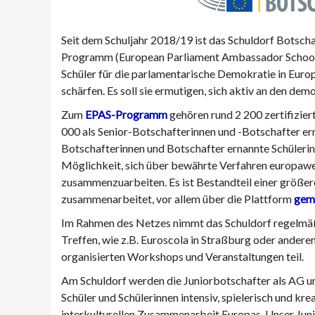
Seit dem Schuljahr 2018/19 ist das Schuldorf Botsch
Programm (European Parliament Ambassador School 
Schüler für die parlamentarische Demokratie in Euro
schärfen. Es soll sie ermutigen, sich aktiv an den dem
Zum
EPAS-Programm
gehören rund 2 200 zertifizier
000 als Senior-Botschafterinnen und -Botschafter ern
Botschafterinnen und Botschafter ernannte Schülerinn
Möglichkeit, sich über bewährte Verfahren europaw
zusammenzuarbeiten. Es ist Bestandteil einer größe
zusammenarbeitet, vor allem über die Plattform
gem
Im Rahmen des Netzes nimmt das Schuldorf regelmäß
Treffen, wie z.B. Euroscola in Straßburg oder ande
organisierten Workshops und Veranstaltungen teil.
Am Schuldorf werden die Juniorbotschafter als AG u
Schüler und Schülerinnen intensiv, spielerisch und k
interkulturellen Zusammenarbeit Europas. Unser Juni