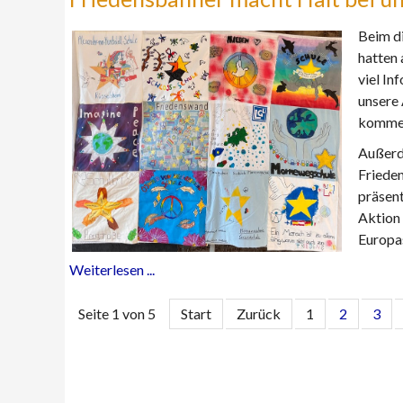
Beim di
hatten 
viel In
unsere 
komme
Außerd
Frieden
präsent
Aktion
Europas
Weiterlesen ...
Seite 1 von 5
Start
Zurück
1
2
3